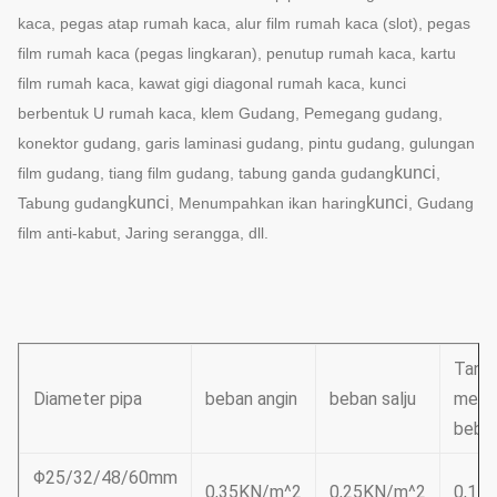
kaca, pegas atap rumah kaca, alur film rumah kaca (slot), pegas
film rumah kaca (pegas lingkaran), penutup rumah kaca, kartu
film rumah kaca, kawat gigi diagonal rumah kaca, kunci
berbentuk U rumah kaca, klem Gudang, Pemegang gudang,
konektor gudang, garis laminasi gudang, pintu gudang, gulungan
kunci
film gudang, tiang film gudang, tabung ganda gudang
,
kunci
kunci
Tabung gudang
, Menumpahkan ikan haring
, Gudang
film anti-kabut, Jaring serangga, dll.
Tana
Diameter pipa
beban angin
beban salju
meng
beba
Φ25/32/48/60mm
0,35KN/m^2
0,25KN/m^2
0,15