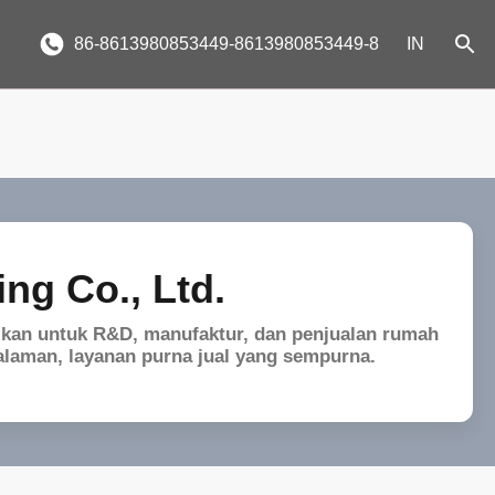
86-8613980853449-8613980853449-8
IN
ng Co., Ltd.
sikan untuk R&D, manufaktur, dan penjualan rumah
ngalaman, layanan purna jual yang sempurna.