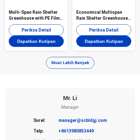
Multi-Span Rain Shelter
Economical Multispan
Greenhouse with PE Film
Rain Shelter Greenhouse
Covering Hot Galvanized
with Hot Galvanized Steel
Steel Frame and Easily
Periksa Detail
Frame for Kiwi Growing
Periksa Detail
Assembled Design
Dapatkan Kutipan
Dapatkan Kutipan
Muat Lebih Banyak
Mr. Li
Manager
Surel:
manager@scbldgj.com
Telp:
+8613980853449