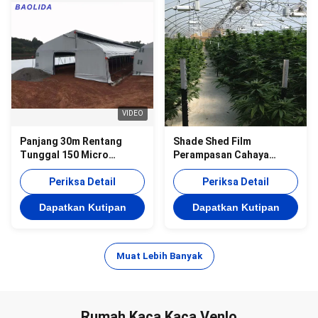
VIDEO
Panjang 30m Rentang
Shade Shed Film
Tunggal 150 Micro
Perampasan Cahaya
Polyethylene Film
Rumah Kaca Tahan Air
Greenhouse Light
Periksa Detail
Untuk Pertanian
Periksa Detail
Deprivation Blackout
Dapatkan Kutipan
Dapatkan Kutipan
Greenhouse
Muat Lebih Banyak
Rumah Kaca Kaca Venlo