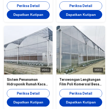
Multispan Dengan Sistem
Periksa Detail
Kontrol Iklim
Periksa Detail
Dapatkan Kutipan
Dapatkan Kutipan
VIDEO
VIDEO
Sistem Penanaman
Terowongan Lengkungan
Hidroponik Rumah Kaca
Film Poli Komersial Besar
Rumah Kaca Pertanian
Multispan Type Tomato
Rumah Kaca Plastik
Periksa Detail
Hydroponics Greenhouse
Periksa Detail
dengan Biaya Rendah
Dapatkan Kutipan
Dapatkan Kutipan