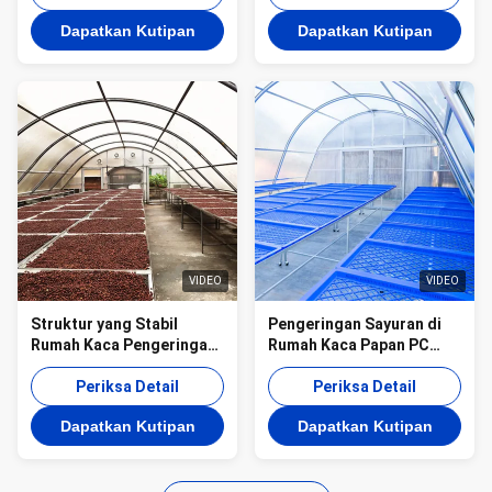
Buah
dan ramuan
Dapatkan Kutipan
Dapatkan Kutipan
VIDEO
VIDEO
Struktur yang Stabil
Pengeringan Sayuran di
Rumah Kaca Pengeringan
Rumah Kaca Papan PC
Sayuran dan Rumput
yang Stabil dan Dilindungi
dengan Teknologi
Periksa Detail
UV dengan Ventilasi
Periksa Detail
Ventilasi Lanjutan
Optimal
Dapatkan Kutipan
Dapatkan Kutipan