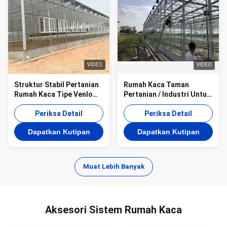
VIDEO
VIDEO
Struktur Stabil Pertanian
Rumah Kaca Taman
Rumah Kaca Tipe Venlo
Pertanian / Industri Untuk
Gothic Mudah Dirakit
Sayuran / Jamur / Bunga
Periksa Detail
Periksa Detail
Dapatkan Kutipan
Dapatkan Kutipan
Muat Lebih Banyak
Aksesori Sistem Rumah Kaca