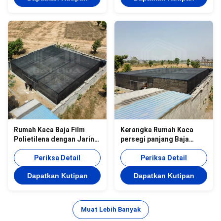
Rumah Kaca Baja Film
Kerangka Rumah Kaca
Polietilena dengan Jaring
persegi panjang Baja
Bayangan dan Jaring
Murah dengan Jaring
Serangga
Periksa Detail
Bayangan untuk Daerah
Periksa Detail
Tropis
Dapatkan Kutipan
Dapatkan Kutipan
Muat Lebih Banyak