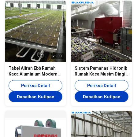
VIDEO
Tabel Aliran Ebb Rumah
Sistem Pemanas Hidronik
Kaca Aluminium Modern
Rumah Kaca Musim Dingin
Dengan Drain Tray Valve
Pertanian Kontrol Suhu
Periksa Detail
Periksa Detail
Dapatkan Kutipan
Dapatkan Kutipan