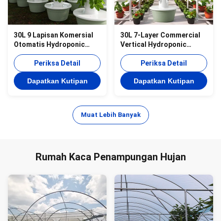
30L 9 Lapisan Komersial
30L 7-Layer Commercial
Otomatis Hydroponic
Vertical Hydroponic
Menara Menumbuhkan
System dengan Pompa
Salat Vertikal Sistem
Periksa Detail
Otomatis Aquaponic
Periksa Detail
Aquaponic dengan Pompa
Growing Tower untuk
Dapatkan Kutipan
Dapatkan Kutipan
Produksi Sayuran
Muat Lebih Banyak
Rumah Kaca Penampungan Hujan