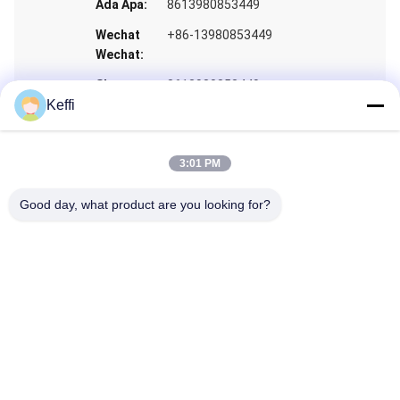
Ada Apa:
8613980853449
Wechat
+86-13980853449
Wechat:
Skype:
8613980853449
Keffi
3:01 PM
Good day, what product are you looking for?
Dapatkan Kutipan
Rumah
Produk
Video
Tentang Kami
Tur Pabrik
Kontrol Kualitas
Permintaan Penawaran