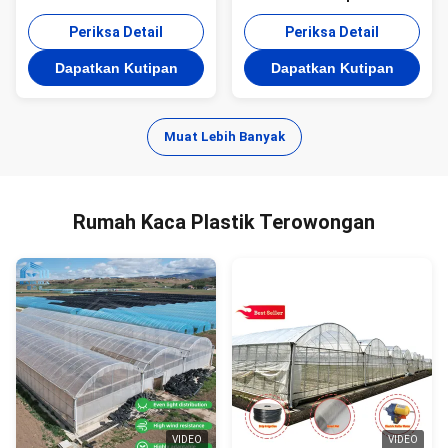
Rumah Kaca Film Plastik
Cahaya Otomatis 8m -
Periksa Detail
12m
Periksa Detail
Dapatkan Kutipan
Dapatkan Kutipan
Muat Lebih Banyak
Rumah Kaca Plastik Terowongan
VIDEO
VIDEO