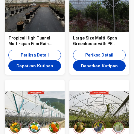
Tropical High Tunnel
Large Size Multi-Span
Multi-span Film Rain
Greenhouse with PE
Shelter Greenhouse for
Material for Grape and
Plants Cultivation
Periksa Detail
Cherry Cultivation
Periksa Detail
Dapatkan Kutipan
Dapatkan Kutipan