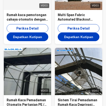
VIDEO
VIDEO
Rumah kaca pemotongan
Multi Span Fabric
cahaya otomatis dengan
Automated Blackout
papan PC Twin-Wall 8mm
Greenhouse / Sistem
dan rangka baja galvanis
Periksa Detail
Perampasan Cahaya
Periksa Detail
panas yang dikendalikan
Dapatkan Kutipan
Dapatkan Kutipan
oleh Smart PLC System
VIDEO
VIDEO
Rumah Kaca Pemadaman
Sistem Tirai Pemadaman
Otomatis Pertanian PE /
Rumah Kaca Deprivasi