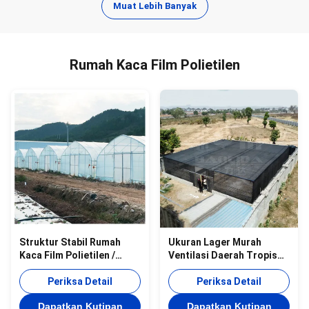
Muat Lebih Banyak
Rumah Kaca Film Polietilen
Struktur Stabil Rumah
Ukuran Lager Murah
Kaca Film Polietilen /
Ventilasi Daerah Tropis
Rumah Kaca Tanaman
Jaring Plastik Bentuk
Tomat Sayuran
Periksa Detail
persegi panjang Rumah
Periksa Detail
kaca dengan Jaring
Dapatkan Kutipan
Dapatkan Kutipan
Bayangan