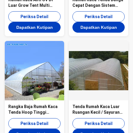
Luar Grow Tent Multi
Cepat Dengan Sistem
Fungsional Ukuran Kecil
Pendingin Penutup Film
ISO9001
Periksa Detail
Dome Pe
Periksa Detail
Dapatkan Kutipan
Dapatkan Kutipan
Rangka Baja Rumah Kaca
Tenda Rumah Kaca Luar
Tenda Hoop Tinggi
Ruangan Kecil / Sayuran
Pertanian Untuk
Tumbuh Tenda Mudah
Pertumbuhan Tomat
Periksa Detail
Dipasang
Periksa Detail