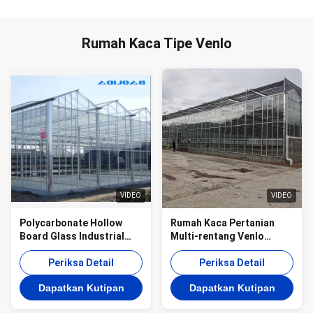
Rumah Kaca Tipe Venlo
VIDEO
VIDEO
Polycarbonate Hollow
Rumah Kaca Pertanian
Board Glass Industrial
Multi-rentang Venlo
Outdoor Multispan Glass
Rumah Kaca Kaca
Profesional Rumah Kaca
Periksa Detail
Tempered Dengan Sistem
Periksa Detail
Belanda Untuk Menanam
Penanaman Hidroponik
Dapatkan Kutipan
Dapatkan Kutipan
Bunga