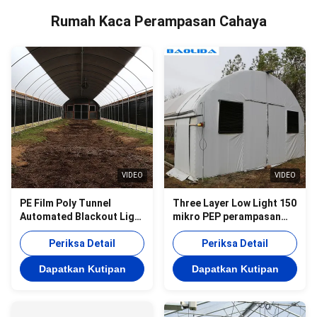
Rumah Kaca Perampasan Cahaya
VIDEO
VIDEO
PE Film Poly Tunnel
Three Layer Low Light 150
Automated Blackout Light
mikro PEP perampasan
Deprivation Greenhouse
cahaya rumah kaca
Untuk Herbal
Periksa Detail
Periksa Detail
Dapatkan Kutipan
Dapatkan Kutipan