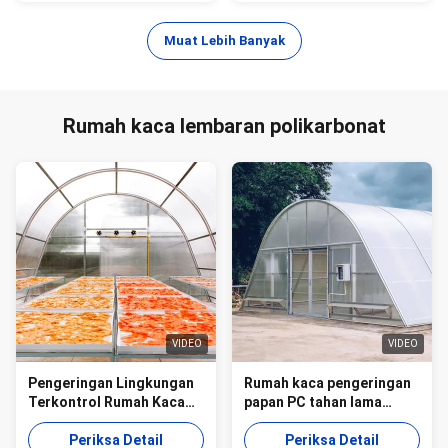
Muat Lebih Banyak
Rumah kaca lembaran polikarbonat
VIDEO
VIDEO
Pengeringan Lingkungan
Rumah kaca pengeringan
Terkontrol Rumah Kaca
papan PC tahan lama
Dengan Papan PC Untuk
dengan peralatan
Pengeringan Rumput Dan
Periksa Detail
ventilasi untuk sayuran
Periksa Detail