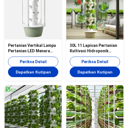
Pertanian Vertikal Lampu
30L 11 Lapisan Pertanian
Pertanian LED Menara
Kultivasi Hidroponik
Hidroponik 30L 5 Lapisan
Menara Hidroponik
Pertanian Hidroponik
Periksa Detail
Vertikal Menanam Salad
Periksa Detail
Pertanian
Dapatkan Kutipan
Dapatkan Kutipan