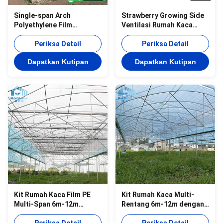
Single-span Arch
Strawberry Growing Side
Polyethylene Film
Ventilasi Rumah Kaca
Pumpkin 6m High Tunnel
Span Tunggal Untuk
Plastic Greenhouse Untuk
Periksa Detail
Pertanian
Periksa Detail
Tumbuhan Tanaman
Dapatkan Kutipan
Dapatkan Kutipan
Kit Rumah Kaca Film PE
Kit Rumah Kaca Multi-
Multi-Span 6m-12m
Rentang 6m-12m dengan
dengan Garansi 10 Tahun
Film PE dan Garansi 10