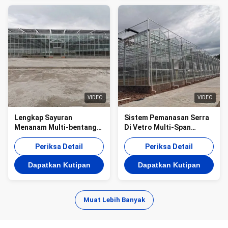
VIDEO
VIDEO
Lengkap Sayuran
Sistem Pemanasan Serra
Menanam Multi-bentang
Di Vetro Multi-Span
Rumah Kaca Kaca
Greenhouse Venlo
Fiberglass Rumah Kaca
Periksa Detail
Greenhouse Spare Parts
Periksa Detail
Pertanian
Venlo Glass Winter
Dapatkan Kutipan
Dapatkan Kutipan
Greenhouse
Muat Lebih Banyak