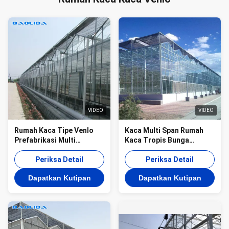
VIDEO
VIDEO
Rumah Kaca Tipe Venlo
Kaca Multi Span Rumah
Prefabrikasi Multi
Kaca Tropis Bunga
Bentang Tahan Angin
Hidroponik Surya Tumbuh
Periksa Detail
Sayuran
Periksa Detail
Dapatkan Kutipan
Dapatkan Kutipan