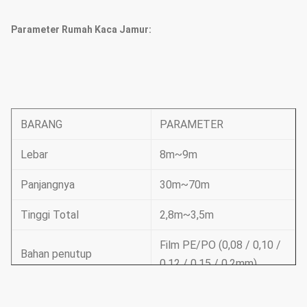
Parameter Rumah Kaca Jamur:
BARANG
PARAMETER
Lebar
8m~9m
Panjangnya
30m~70m
Tinggi Total
2,8m~3,5m
Film PE/PO (0,08 / 0,10 /
Bahan penutup
0,12 / 0,15 / 0,2mm)
Kerangka , jendela di
Peralatan dasar