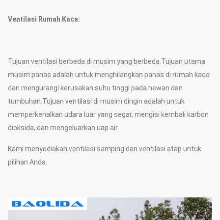
kedua sisi
Ventilasi Rumah Kaca:
Sistem pendukung (pilih
Sistem pendingin &
sesuai kebutuhan)
sistem irigasi
Jarak lengkung
1m~1,2m
Tujuan ventilasi berbeda di musim yang berbeda.Tujuan utama
musim panas adalah untuk menghilangkan panas di rumah kaca
Jumlah punggungan
1~3
dan mengurangi kerusakan suhu tinggi pada hewan dan
tumbuhan.Tujuan ventilasi di musim dingin adalah untuk
Masukkan tabung ke
Dasar
memperkenalkan udara luar yang segar, mengisi kembali karbon
dalam tanah 40~50 cm
dioksida, dan mengeluarkan uap air.
Kami menyediakan ventilasi samping dan ventilasi atap untuk
.
pilihan Anda