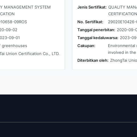
TY MANAGEMENT SYSTEM
Jenis Sertifikat:
QUALITY MAN
ICATION
CERTIFICATIO
10658-09ROS
No. Sertifikat:
29020E10426-
20-09-02
Tanggal penerbitan:
2020-09-
023-09-01
Tanggal kedaluwarsa:
2023-09
f greenhouses
Cakupan:
Environmental 
involved in th
ai Union Certification Co., LTD.
Diterbitkan oleh:
ZhongTai Union