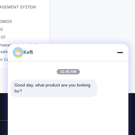
AGEMENT SYSTEM
N
09ROS
02
-01
management activities
e sale of greenhouses
Keffi
 Certification Co., LTD.
11:45 AM
Good day, what product are you looking 
for?
Hotline Kontak