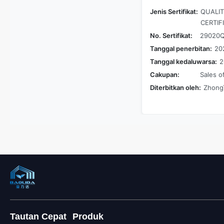
Jenis Sertifikat:
QUALI
CERTIF
No. Sertifikat:
29020Q
Tanggal penerbitan:
20
Tanggal kedaluwarsa:
2
Cakupan:
Sales o
Diterbitkan oleh:
ZhongT
Tautan Cepat
Produk