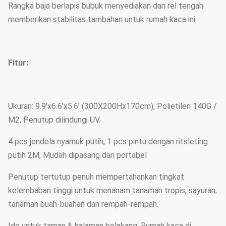
Rangka baja berlapis bubuk menyediakan dan rel tengah
memberikan stabilitas tambahan untuk rumah kaca ini.
Fitur:
Ukuran: 9.9'x6.6'x5.6' (300X200Hx170cm), Polietilen 140G /
M2, Penutup dilindungi UV.
4 pcs jendela nyamuk putih, 1 pcs pintu dengan ritsleting
putih 2M, Mudah dipasang dan portabel
Penutup tertutup penuh mempertahankan tingkat
kelembaban tinggi untuk menanam tanaman tropis, sayuran,
tanaman buah-buahan dan rempah-rempah.
Ide untuk taman & halaman belakang. Rumah kaca di