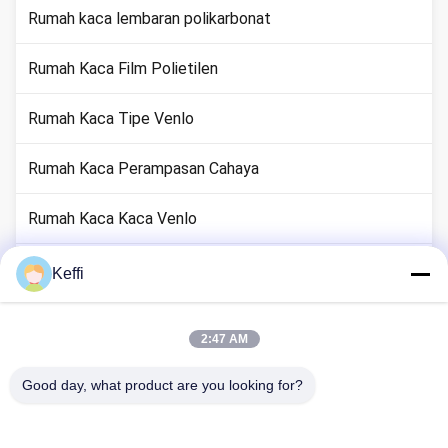
Rumah kaca lembaran polikarbonat
Rumah Kaca Film Polietilen
Rumah Kaca Tipe Venlo
Rumah Kaca Perampasan Cahaya
Rumah Kaca Kaca Venlo
Aksesori Sistem Rumah Kaca
Keffi
Rumah Kaca Pasif Surya
2:47 AM
Sistem Pertanian Hidroponik
Good day, what product are you looking for?
Rumah Kaca Penampungan Hujan