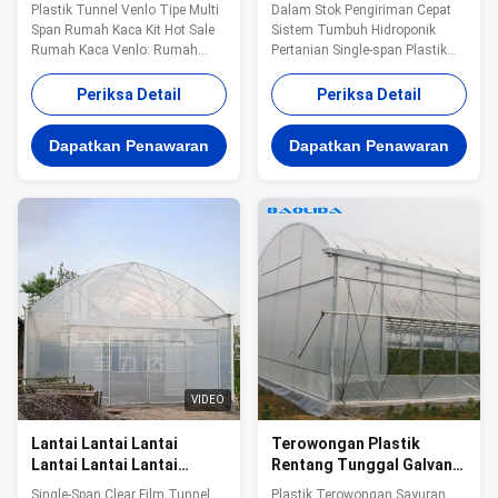
Tinggi Kuat Sertifikat
Strawberry Sistem
Plastik Tunnel Venlo Tipe Multi
Dalam Stok Pengiriman Cepat
ISO9001
Tumbuh Hidroponik
Span Rumah Kaca Kit Hot Sale
Sistem Tumbuh Hidroponik
Rumah Kaca Venlo: Rumah
Pertanian Single-span Plastik
kaca tipe Venlo adalah rumah
Terowongan Strawberry
kaca tipikal dan berteknologi
Greenhouse Dijual Rumah kaca
Periksa Detail
Periksa Detail
tinggi, lapisan vakum tunggal
bentang tunggal banyak
atau ganda, transmisi cahaya
digunakan dalam budidaya
Dapatkan Penawaran
Dapatkan Penawaran
dari 88% hingga 97%
tomat, sayuran, buah-buahan,
tergantung pada kaca
dan bunga.Ini dapat
hortikultura terapung atau kaca
memberikan kondisi
difus. Fitur: 1Transmisi ...
penerangan, kelembaban, dan
suhu yang sesuai, ...
VIDEO
Lantai Lantai Lantai
Terowongan Plastik
Lantai Lantai Lantai
Rentang Tunggal Galvanis
Lantai Lantai Lantai
Rumah Kaca Sayuran
Single-Span Clear Film Tunnel
Plastik Terowongan Sayuran