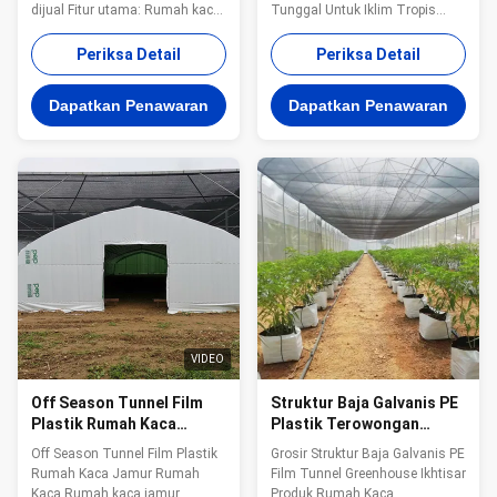
dijual Fitur utama: Rumah kaca
Tunggal Untuk Iklim Tropis
film bentang tunggal diterapkan
pengantar Rumah kaca film
pada penanaman sayuran dan
bentang tunggal juga disebut
Periksa Detail
Periksa Detail
tanaman ekonomi lainnya,
rumah kaca terowongan
secara efektif mencegah
tunggal.Ada dua jenis rumah
Dapatkan Penawaran
Dapatkan Penawaran
bencana alam dan
kaca film bentang tunggal
meningkatkan keluaran dan
menurut struktur atapnya, yaitu
pendapatan unit area. Dengan
tipe melengkung dan tipe
keunggulan perakitan mudah, ...
bernada.Sangat mudah untuk ...
VIDEO
Off Season Tunnel Film
Struktur Baja Galvanis PE
Plastik Rumah Kaca
Plastik Terowongan
Jamur Rumah Kaca
Rumah Kaca Film
Off Season Tunnel Film Plastik
Grosir Struktur Baja Galvanis PE
Polietilen Rumah Kaca
Rumah Kaca Jamur Rumah
Film Tunnel Greenhouse Ikhtisar
Kaca Rumah kaca jamur
Produk Rumah Kaca