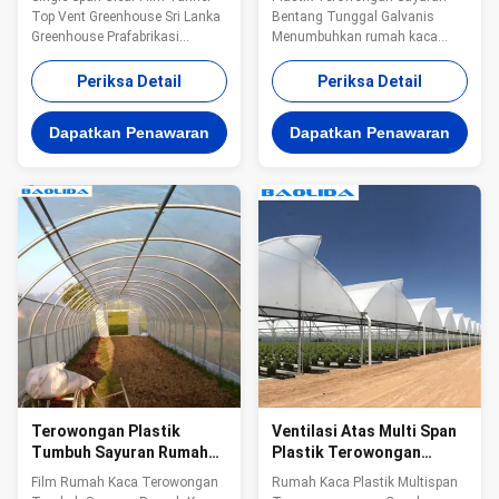
Disesuaikan Tumbuh
Top Vent Greenhouse Sri Lanka
Bentang Tunggal Galvanis
Greenhouse Prafabrikasi
Menumbuhkan rumah kaca
DeskripsiRumah kaca
Terowongan yang Disesuaikan
terowongan adalah salah satu
Pengantar: Tingkatkan kualitas
Periksa Detail
Periksa Detail
bentuk rumah kaca termurah,
panen, hasil panen, dan
yang menggunakan fondasi
keuntungan Anda dengan
Dapatkan Penawaran
Dapatkan Penawaran
struktural yang dimasukkan
membudidayakan ladang
langsung ke dalam tanah.bisa
terowongan yang
tetap hangat dan bisa
tinggi.Terowongan tinggi
menumbuhkan berbagai
membantu Anda memanen
tanaman, ...
lebih cepat, memperpanjang
musim, ...
Terowongan Plastik
Ventilasi Atas Multi Span
Tumbuh Sayuran Rumah
Plastik Terowongan
Kaca Ultraviolet Proof
Rumah Kaca Tahan Karat
Film Rumah Kaca Terowongan
Rumah Kaca Plastik Multispan