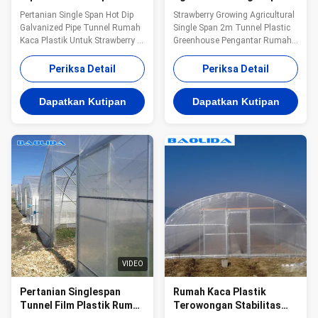
Tunnel Rumah Kaca
2m Tunnel Plastic
Pertanian Single Span Hot Dip
Strawberry Growing Agricultural
Plastik Untuk Strawberry
Greenhouse
Galvanized Pipe Tunnel Rumah
Single Span 2m Tunnel Plastic
Kaca Plastik Untuk Strawberry 1.
Greenhouse Pengantar Rumah
Menanam di terowongan tinggi
Kaca Stroberi: Strawberry
atau gudang simpai
merupakan buah yang sangat
Periksa Detail
Periksa Detail
menyediakan cara yang mudah
mudah dikelola, manfaat
dan hemat biaya untuk lebih
ekonomi dan prospek pasarnya
Dapatkan Kutipan
Dapatkan Kutipan
mengontrol lingkungan tumbuh
sangat baik.Jika petani ingin
Anda dan memperpanjang
memastikan produksi dan
musim tanam.Struktur ini ideal
kualitas stroberi secara efektif,
untuk sayuran, buah...
mereka harus ...
VIDEO
Pertanian Singlespan
Rumah Kaca Plastik
Tunnel Film Plastik Rumah
Terowongan Stabilitas