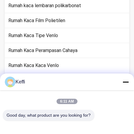
Rumah kaca lembaran polikarbonat
Rumah Kaca Film Polietilen
Rumah Kaca Tipe Venlo
Rumah Kaca Perampasan Cahaya
Rumah Kaca Kaca Venlo
Aksesori Sistem Rumah Kaca
Keffi
Rumah Kaca Pasif Surya
6:11 AM
Sistem Pertanian Hidroponik
Good day, what product are you looking for?
Rumah Kaca Penampungan Hujan