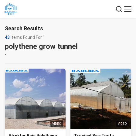
Search Results
43
Items Found For "
polythene grow tunnel
"
VIDEO
VIDEO
Struktur Baja Polythene
Tropical Saw Tooth