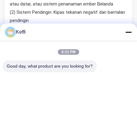
atau datar, atau sistem penanaman ember Belanda
(2) Sistem Pendingin: Kipas tekanan negatif dan bantalan
pendingin
(3) Sistem Irigasi: Irigasi tetes atau percikan
Keffi
(4) Sistem Naungan: Sistem naungan dalam dan luar,
jaring kerai mencapai 65% -75%
6:31 PM
(5) Sistem Pencahayaan: Lampu tumbuh tanaman LED
(6) Sistem Pemanas dan lain-lain...
Good day, what product are you looking for?
Rumah
Produk
Video
Tentang Kami
Tur Pabrik
Kontrol Kualitas
Permintaan Penawaran
Tel: 0086-8613980853449-8613980853449-8