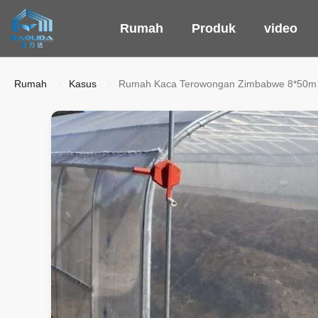
Rumah
Produk
video
Rumah
Kasus
Rumah Kaca Terowongan Zimbabwe 8*50m