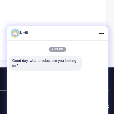
Keffi
9:03 PM
Good day, what product are you looking 
for?
Hotline Kontak
86-8613980853449-8613980853449-8