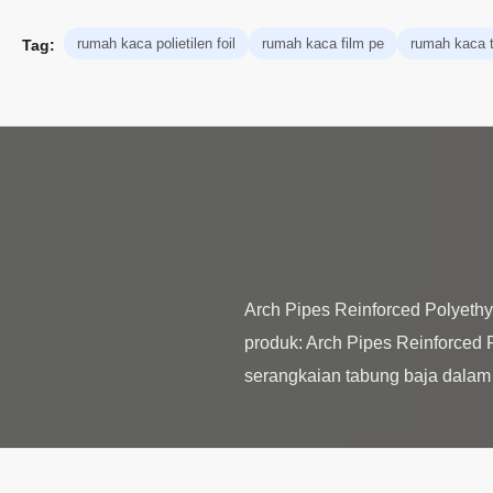
rumah kaca polietilen foil
rumah kaca film pe
rumah kaca te
Tag:
Arch Pipes Reinforced Polyeth
produk: Arch Pipes Reinforced P