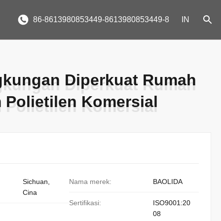
86-8613980853449-8613980853449-8
IN
gkungan Diperkuat Rumah
gkungan Diperkuat Rumah
 Polietilen Komersial
 Polietilen Komersial
Sichuan,
Nama merek:
BAOLIDA
Cina
Sertifikasi:
ISO9001:20
08