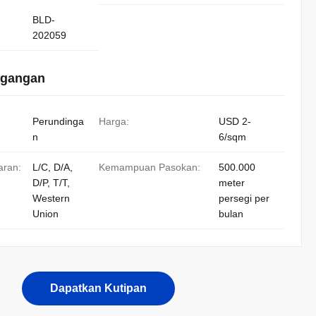
BLD-
202059
agangan
Perundinga
Harga:
USD 2-
n
6/sqm
aran:
L/C, D/A,
Kemampuan Pasokan:
500.000
D/P, T/T,
meter
Western
persegi per
Union
bulan
Dapatkan Kutipan