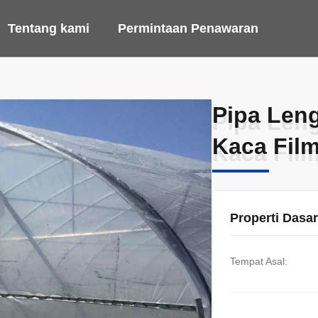
Tentang kami
Permintaan Penawaran
Pipa Len
Pipa Len
Kaca Film
Kaca Film
Properti Dasar
Tempat Asal: