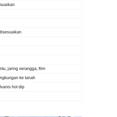
esuaikan
disesuaikan
tu, jaring serangga, film
ngkungan ke tanah
lvanis hot dip