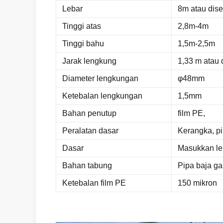
Lebar
8m atau dis
Tinggi atas
2,8m-4m
Tinggi bahu
1,5m-2,5m
Jarak lengkung
1,33 m atau 
Diameter lengkungan
φ48mm
Ketebalan lengkungan
1,5mm
Bahan penutup
film PE,
Peralatan dasar
Kerangka, pin
Dasar
Masukkan le
Bahan tabung
Pipa baja ga
Ketebalan film PE
150 mikron