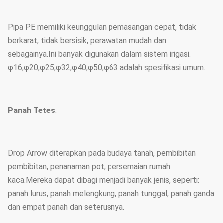
Pipa PE memiliki keunggulan pemasangan cepat, tidak
berkarat, tidak bersisik, perawatan mudah dan
sebagainya.Ini banyak digunakan dalam sistem irigasi.
φ16,φ20,φ25,φ32,φ40,φ50,φ63 adalah spesifikasi umum.
Panah Tetes
:
Drop Arrow diterapkan pada budaya tanah, pembibitan
pembibitan, penanaman pot, persemaian rumah
kaca.Mereka dapat dibagi menjadi banyak jenis, seperti:
panah lurus, panah melengkung, panah tunggal, panah ganda
dan empat panah dan seterusnya.