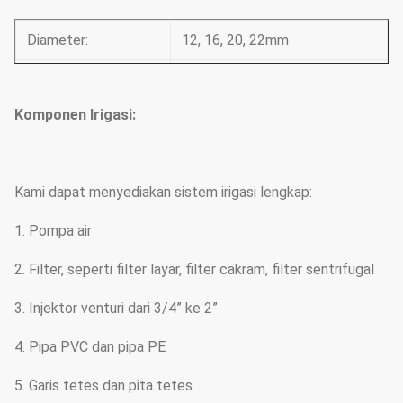
Diameter:
12, 16, 20, 22mm
0,2 mm, 0,3 mm, 0,4 mm, 0,5
Ketebalan dinding:
mm, 0,6 mm
Komponen Irigasi:
10cm, 20cm, 30cm, 40cm,
Ruang Tetes:
50cm, 60cm
Kami dapat menyediakan sistem irigasi lengkap:
Tekanan:
0.8Bar-1.0Bar
1. Pompa air
1,38L/JAM, 2,0L/JAM,
Laju aliran:
2. Filter, seperti filter layar, filter cakram, filter sentrifugal
2,7L/JAM
3. Injektor venturi dari 3/4” ke 2”
2000m/gulungan,
Panjang gulungan:
1000m/gulungan
4. Pipa PVC dan pipa PE
5. Garis tetes dan pita tetes