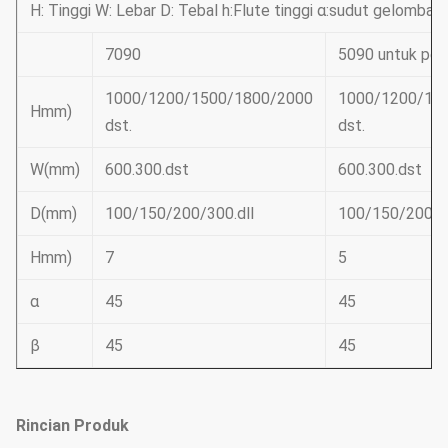
H: Tinggi W: Lebar D: Tebal h:Flute tinggi α:sudut gelomba
7090
5090 untuk pen
1000/1200/1500/1800/2000
1000/1200/15
Hmm)
dst.
dst.
W(mm)
600.300.dst
600.300.dst
D(mm)
100/150/200/300.dll
100/150/200/30
Hmm)
7
5
α
45
45
β
45
45
Rincian Produk