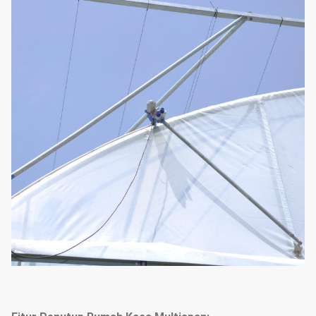
Tinggi Dinding
1,5m-2,5m(4,92'-8,2')
Tinggi Atap
3m-4,5m(8,2'-13,12')
Menutupi Martial
150 atau 200 film plastik mikro
Ventilasi bergulir yang digerakkan
Ventilasi alami
motor atau manual di dua sisi
Sistem pendingin Pat&fan; sistem
pemanas; sistem peneduh; sistem
irigasi tetes; sistem fogging;
Sistem Opsional
sistem pencahayaan; sistem
hidroponik; sistem panjat tanaman;
tikar gulma; pot tanaman; baki
benih dll.