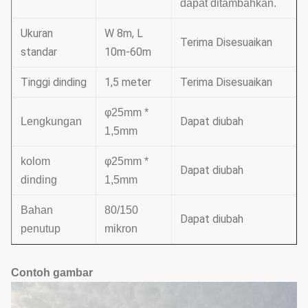
dapat ditambahkan.
Ukuran
W 8m, L
Terima Disesuaikan
standar
10m-60m
Tinggi dinding
1,5 meter
Terima Disesuaikan
φ25mm *
Dapat diubah
Lengkungan
1,5mm
kolom
φ25mm *
Dapat diubah
dinding
1,5mm
Bahan
80/150
Dapat diubah
penutup
mikron
Contoh gambar