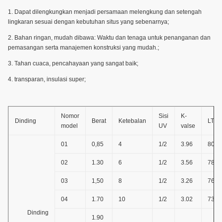
1. Dapat dilengkungkan menjadi persamaan melengkung dan setengah
lingkaran sesuai dengan kebutuhan situs yang sebenarnya;
2. Bahan ringan, mudah dibawa: Waktu dan tenaga untuk penanganan dan
pemasangan serta manajemen konstruksi yang mudah.;
3. Tahan cuaca, pencahayaan yang sangat baik;
4. transparan, insulasi super;
Nomor
Sisi
K-
Dinding
Berat
Ketebalan
LT(%
model
UV
valse
01
0,85
4
1/2
3.96
80
02
1.30
6
1/2
3.56
78
03
1,50
8
1/2
3.26
76
04
1.70
10
1/2
3.02
73
Dinding
1.90