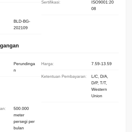
Sertifikasi:
ISO9001:20
08
BLD-BG-
202109
agangan
Perundinga
Harga:
7.59-13.59
n
Ketentuan Pembayaran:
L/C, D/A,
D/P, T/T,
Western
Union
an:
500.000
meter
persegi per
bulan