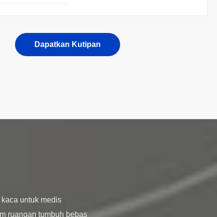
Dapatkan Kutipan
 kaca untuk medis
am ruangan tumbuh bebas