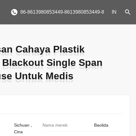
86-8613980853449-8613980853449-8
IN
an Cahaya Plastik
an Cahaya Plastik
 Blackout Single Span
 Blackout Single Span
se Untuk Medis
se Untuk Medis
Sichuan，
Nama merek:
Baolida
Cina