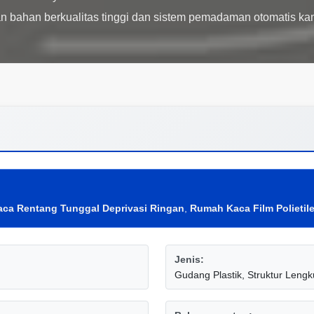
ca Rentang Tunggal Deprivasi Ringan
,
Rumah Kaca Film Polietil
Jenis:
Gudang Plastik, Struktur Len