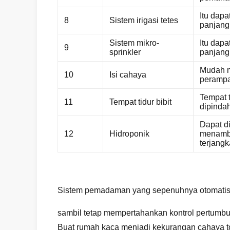
Itu dap
8
Sistem irigasi tetes
panjang
Sistem mikro-
Itu dap
9
sprinkler
panjang
Mudah m
10
Isi cahaya
perampa
Tempat 
11
Tempat tidur bibit
dipinda
Dapat di
12
Hidroponik
menamba
terjangk
Sistem pemadaman yang sepenuhnya otomatis 
sambil tetap mempertahankan kontrol pertumb
Buat rumah kaca menjadi kekurangan cahaya t