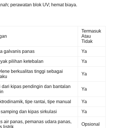
nah; perawatan blok UV; hemat biaya.
Termasuk
gan
Atau
Tidak
ja galvanis panas
Ya
yak pilihan ketebalan
Ya
lene berkualitas tinggi sebagai
Ya
aku
iri dari kipas pendingin dan bantalan
Ya
in
ktrodinamik, tipe rantai, tipe manual
Ya
samping dan kipas sirkulasi
Ya
 air panas, pemanas udara panas,
Opsional
listrik