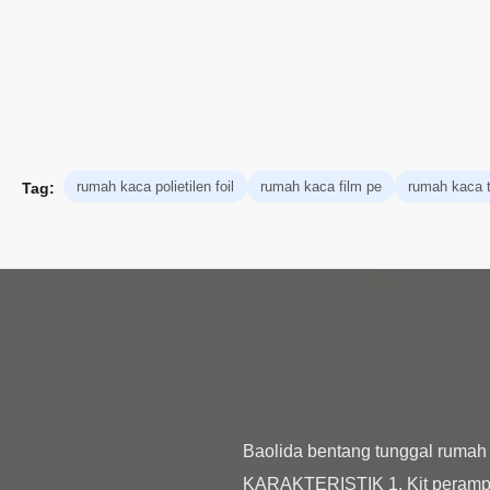
rumah kaca polietilen foil
rumah kaca film pe
rumah kaca te
Tag:
Baolida bentang tunggal rumah
KARAKTERISTIK 1. Kit perampa