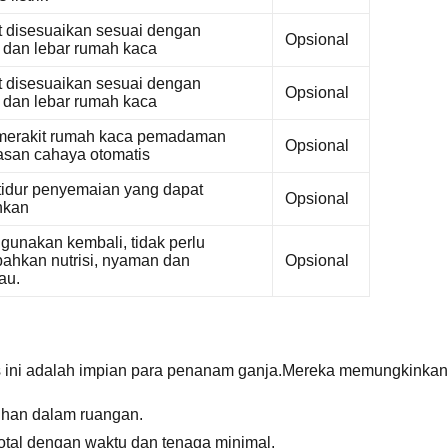
at disesuaikan sesuai dengan
Opsional
 dan lebar rumah kaca
at disesuaikan sesuai dengan
Opsional
 dan lebar rumah kaca
erakit rumah kaca pemadaman
Opsional
san cahaya otomatis
tidur penyemaian yang dapat
Opsional
hkan
gunakan kembali, tidak perlu
hkan nutrisi, nyaman dan
Opsional
au.
ini adalah impian para penanam ganja.Mereka memungkinkan 
uhan dalam ruangan.
otal dengan waktu dan tenaga minimal.