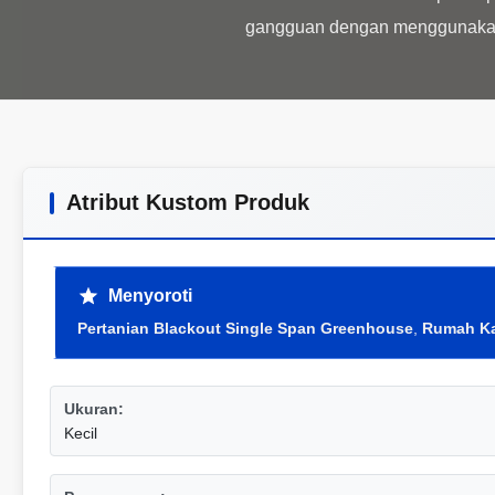
Atribut Kustom Produk
Menyoroti
Pertanian Blackout Single Span Greenhouse
,
Rumah Ka
Ukuran:
Kecil