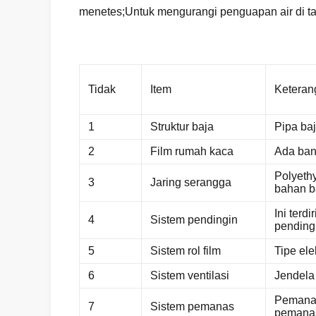
menetes;Untuk mengurangi penguapan air di ta
Tidak
Item
Keteran
1
Struktur baja
Pipa ba
2
Film rumah kaca
Ada ban
Polyethy
3
Jaring serangga
bahan b
Ini terd
4
Sistem pendingin
pending
5
Sistem rol film
Tipe ele
6
Sistem ventilasi
Jendela 
Pemanas
7
Sistem pemanas
pemanas 