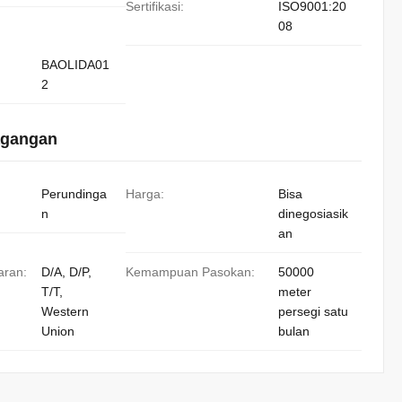
Sertifikasi:
ISO9001:20
08
BAOLIDA01
2
agangan
Perundinga
Harga:
Bisa
n
dinegosiasik
an
aran:
D/A, D/P,
Kemampuan Pasokan:
50000
T/T,
meter
Western
persegi satu
Union
bulan