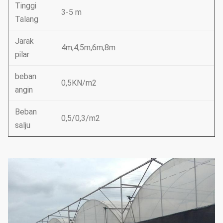
Tinggi
3-5 m
Talang
Jarak
4m,4,5m,6m,8m
pilar
beban
0,5KN/m2
angin
Beban
0,5/0,3/m2
salju