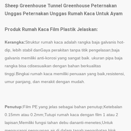
Sheep Greenhouse Tunnel Greenhouse Peternakan
Unggas Peternakan Unggas Rumah Kaca Untuk Ayam
Produk Rumah Kaca Film Plastik Jelaskan:
Kerangka:
Struktur rumah kaca adalah rangka baja galvanis hot-
dip, lebih stabil dan
Gaya perakitan tanpa titik pengelasan;baja
galvanis memiliki anti-korosi yang sangat baik. ukuran pipa baja
rangka bisa c
disesuaikan dengan bahan berkualitas
tinggi.Bingkai rumah kaca memiliki penuaan yang baik,
resistensi,
umur panjang, dan merakit dengan mudah.
Penutup:
Film PE yang jelas sebagai bahan penutup;Ketebalan
0.15mm atau 0.2mm;
Tutupi rumah kaca dengan film 1 atau 2
lapisan;Memiliki fungsi tahan debu dan
anti-menetes;Untuk
mengurangi penguapan air di dalam tanah;pengobatan blok