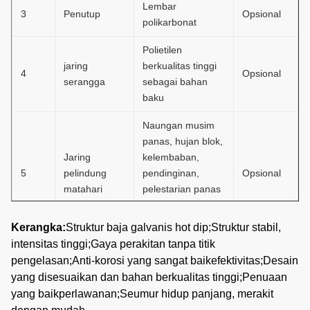
Lembar
3
Penutup
Opsional
polikarbonat
Polietilen
jaring
berkualitas tinggi
4
Opsional
serangga
sebagai bahan
baku
Naungan musim
panas, hujan blok,
Jaring
kelembaban,
5
pelindung
pendinginan,
Opsional
matahari
pelestarian panas
musim semi
musim dingin
Kerangka:
Struktur baja galvanis hot dip;Struktur stabil,
intensitas tinggi;
Gaya perakitan tanpa titik
Ini terdiri dari
pengelasan;Anti-korosi yang sangat baik
efektivitas;Desain
Sistem
kipas pendingin
6
Opsional
yang disesuaikan dan bahan berkualitas tinggi;Penuaan
pendingin
dan bantalan
yang baik
perlawanan;Seumur hidup panjang, merakit
pendingin