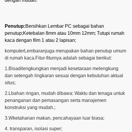
dengan mudah.
Pemanas air
Sistem
panas, pemanas
7
Opsional
pemanas
udara panas,
Penutup:
Bersihkan Lembar PC sebagai bahan
pemanas listrik
penutup;Ketebalan 8mm atau 10mm 12mm; Tutupi rumah
Jendela samping
kaca dengan film 1 atau 2 lapisan;
Sistem
8
dan kipas
Opsional
ventilasi
komputer
Lembaran
juga merupakan bahan penutup umum
pendingin
di rumah kaca.Fitur-fiturnya adalah sebagai berikut
:
Itu dapat
1.
Bisa
dilengkungkan menjadi kesetaraan melengkung
disesuaikan
Sistem irigasi
dan setengah lingkaran sesuai dengan kebutuhan aktual
9
sesuai dengan
Opsional
tetes
situs
;
panjang dan lebar
rumah kaca
2.
L
bahan ringan, mudah dibawa: Waktu dan tenaga untuk
penanganan dan pemasangan serta manajemen
Itu dapat
konstruksi yang mudah.
;
Sistem
disesuaikan
10
penyemprot
sesuai dengan
Opsional
3.
W
ketahanan makan, pencahayaan luar biasa
;
mikro
panjang dan lebar
4. transparan, isolasi super
;
rumah kaca