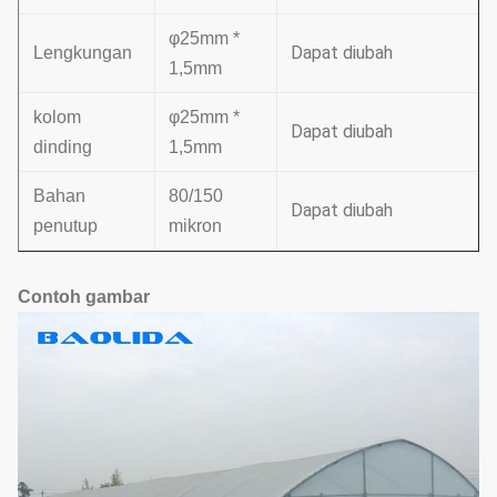
φ25mm *
Dapat diubah
Lengkungan
1,5mm
kolom
φ25mm *
Dapat diubah
dinding
1,5mm
Bahan
80/150
Dapat diubah
penutup
mikron
Contoh gambar