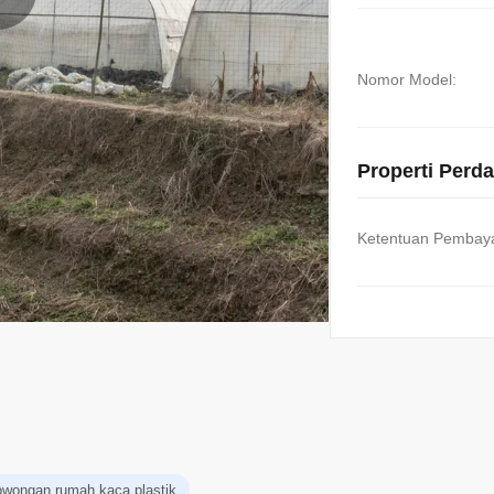
Nomor Model:
Properti Perd
Ketentuan Pembay
owongan rumah kaca plastik