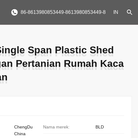
86-8613980853449-8613980853449-8
IN
Single Span Plastic Shed
Single Span Plastic Shed
an Pertanian Rumah Kaca
an Pertanian Rumah Kaca
an
an
ChengDu
Nama merek:
BLD
China