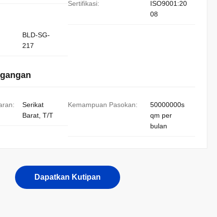
Sertifikasi:
ISO9001:20
08
BLD-SG-
217
agangan
aran:
Serikat
Kemampuan Pasokan:
50000000s
Barat, T/T
qm per
bulan
Dapatkan Kutipan